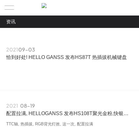
资讯
HELLOGANSS官方网站
全部
首页
资讯
2021
09-03
产品列表
恰到好处! HELLO GANSS 发布HS87T 热插拔机械键盘
产品展示
XS75T
外设资讯
XS98T
相关下载
HS75T
2021
08-19
配置拉满, HELLOGANSS 发布HS108T聚光金粉,快银热插拔版本机械键盘
关于我们
HS87T
驱动
TTC轴, 热插拔, RGB背光灯效, 这一次, 配置拉满
GANSS
HS98T PRO
说明书